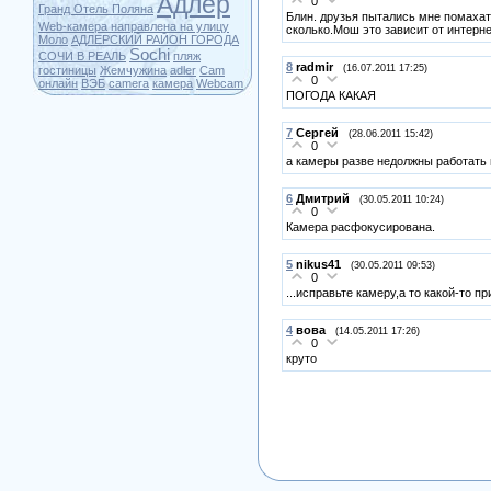
Адлер
0
Гранд Отель Поляна
Блин. друзья пытались мне помахат
Web-камера направлена на улицу
сколько.Мош это зависит от интерн
Моло
АДЛЕРСКИЙ РАЙОН ГОРОДА
Sochi
СОЧИ В РЕАЛЬ
пляж
8
radmir
(16.07.2011 17:25)
гостиницы
Жемчужина
adler
Cam
0
онлайн
ВЭБ
camera
камера
Webcam
ПОГОДА КАКАЯ
7
Сергей
(28.06.2011 15:42)
0
а камеры разве недолжны работать
6
Дмитрий
(30.05.2011 10:24)
0
Камера расфокусирована.
5
nikus41
(30.05.2011 09:53)
0
...исправьте камеру,а то какой-то п
4
вова
(14.05.2011 17:26)
0
круто