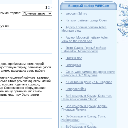
Быстрый выбор WEBCam
1
2
»
комментариев:
webcam.3dn.ru
Каталог сайтов города Сочи
музыки.
Адлер. Горный пейзаж Adler.
Mountain view
Адлер. Морской пейзаж Adler.
View on the Black Sea
Эсто-Садок. Горный пейзаж
Estosadok. Mountain view
Пляж в Лоо
й день проблема многих людей,
Геленджик
ти достойную фирму, занимающуюся
я фирм, делающих свою работу
Cочи, web-камера во дворе отеля
Рэдиссон САС Лазурная
мается отделкой офисов, квартир,
колько стоит ремонт однокомнатной
г. Ростов на Дону ул.Б. Садовая
, поможет сделать хорошо,
артир Современное оборудование,
новороссийск
лали нашу организацию самой
упить квартиру без отделки
Вэб-камеры в Крыму, Казантип.
Пляж пансионата "Заря"
Вэб-камеры в Крыму, Керчь.
Площадь Ленина
Вэб-камеры в Крыму, Ялта.
Набережная
Вэб-камеры в Крыму,