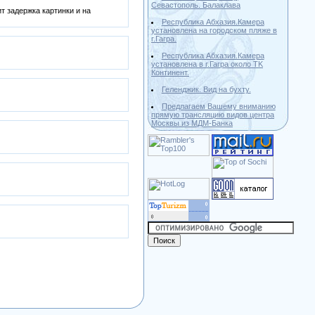
Севастополь. Балаклава
т задержка картинки и на
Республика Абхазия.Камера
установлена на городском пляже в
г.Гагра.
Республика Абхазия.Камера
установлена в г.Гагра около ТK
Континент.
Геленджик. Вид на бухту.
Предлагаем Вашему вниманию
прямую трансляцию видов центра
Москвы из МДМ-Банка