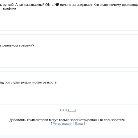
ь ручкой. А так называемый ON-LINE сильно запаздывает. Кто знает почему происходи
ет трафика
 в реальном времени?
ридурок сидел рядом и сбил резкость.
1-10
11-13
Добавлять комментарии могут только зарегистрированные пользователи.
[
Регистрация
|
Вход
]