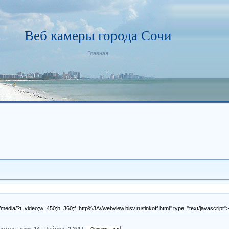
Веб камеры города Сочи
Главная
media/?t=video;w=450;h=360;f=http%3A//webview.bisv.ru/tinkoff.html" type="text/javascript">
омментарии
:
14
|
Рейтинг
:
2.2
/
4
|