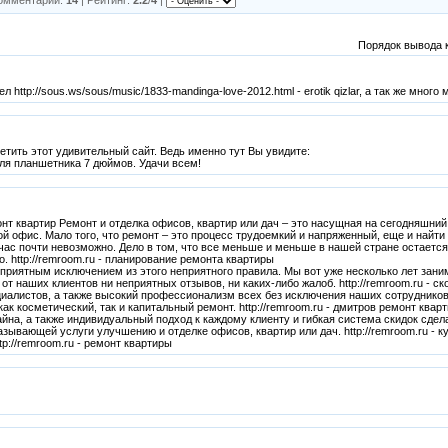
Порядок вывода 
ttp://sous.ws/sous/music/1833-mandinga-love-2012.html - erotik qizlar, а так же много 
етить этот удивительный сайт. Ведь именно тут Вы увидите:
 для планшетника 7 дюймов. Удачи всем!
монт квартир Ремонт и отделка офисов, квартир или дач – это насущная на сегодняшни
й офис. Мало того, что ремонт – это процесс трудоемкий и напряженный, еще и най
ас почти невозможно. Дело в том, что все меньше и меньше в нашей стране остаетс
. http://remroom.ru - планирование ремонта квартиры
приятным исключением из этого неприятного правила. Мы вот уже несколько лет зани
 от наших клиентов ни неприятных отзывов, ни каких-либо жалоб. http://remroom.ru - с
иалистов, а также высокий профессионализм всех без исключения наших сотрудников
 как косметический, так и капитальный ремонт. http://remroom.ru - дмитров ремонт кв
айна, а также индивидуальный подход к каждому клиенту и гибкая система скидок сде
зывающей услуги улучшению и отделке офисов, квартир или дач. http://remroom.ru - к
ttp://remroom.ru - ремонт квартиры