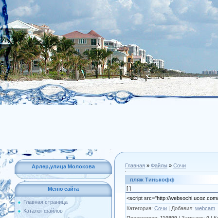
Главная
»
Файлы
»
Сочи
Арлер,улица Молокова
пляж Тинькофф
[ ]
Меню сайта
<script src="http://websochi.ucoz.com/
Главная страница
Категория
:
Сочи
|
Добавил
:
webcam
Каталог файлов
Просмотров
:
110899
|
Загрузок
:
0
|
К