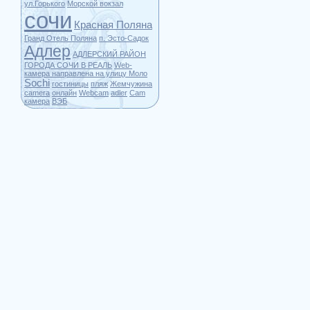
ул.Горького
Морской вокзал
сочи
Красная Поляна
Гранд Отель Поляна
п. Эсто-Садок
Адлер
АДЛЕРСКИЙ РАЙОН
ГОРОДА СОЧИ В РЕАЛЬ
Web-
камера направлена на улицу Моло
Sochi
гостиницы
пляж
Жемчужина
camera
онлайн
Webcam
adler
Cam
камера
ВЭБ