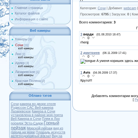
Главная страница
Категория
:
Сочи
|
Добавил
:
webcam
Каталог файлов
Просмотров
:
6795
|
Загрузок
:
0
|
Ком
Информация о сайте
Всего комментариев
:
3
П
Веб камеры
3
верди
(01.08.2010 18:47)
0
Камеры
[0]
rhenjj
Сочи
[11]
вэб камеры
2
дмитриев
(06.11.2009 17:41)
Лоо
[1]
0
вэб камеры
А уменя коришек здесь жи
Адлер
[3]
вэб камеры
Лазаревское
1
Avis
[1]
(04.09.2009 17:37)
вэб камеры
0
Круто!!!
Красная Поляна
[2]
вэб камеры
Облако тэгов
Добавлять комментарии могу
[
Р
Cочи
камера во дворе отеля
Рэдиссон САС
Веб-камера
Лазаревское
Камера в Сочи
установлена в районе мор-порта
Веб Камера в Сочи
Пляж в Лоо
Горный
поселок Эсто-Садок
пейзаж
Морской пейзаж
вид из
города на море
Площадь искусств
железнодорожный вокзал
Вид на