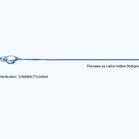
Реклама на сайте hotline.06@gma
Verification: 7c8d968c77c2d4ed