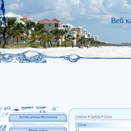
Веб к
Главная
»
Файлы
»
Сочи
Арлер,улица Молокова
Сочи
[ ]
Меню сайта